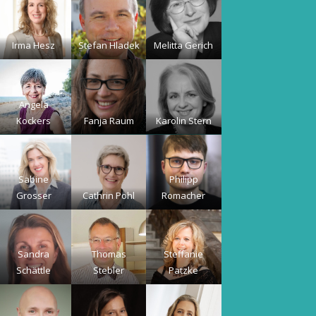
Irma Hesz
Stefan Hladek
Melitta Gerich
Angela
Kockers
Fanja Raum
Karolin Stern
Sabine
Philipp
Grosser
Cathrin Pohl
Romacher
Sandra
Thomas
Steffanie
Schättle
Stebler
Patzke