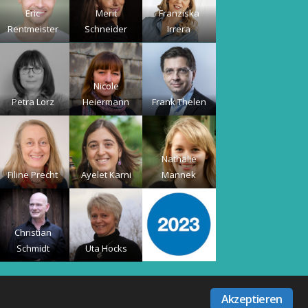
Eric
Merit
Franziska
Rentmeister
Schneider
Irrera
Nicole
Petra Lorz
Heiermann
Frank Thelen
Nathalie
Filine Precht
Ayelet Karni
Mannek
Christian
Schmidt
Uta Hocks
Akzeptieren