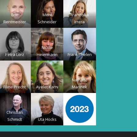
Eric
Merit
Franziska
Rentmeister
Schneider
Irrera
Nicole
Petra Lorz
Heiermann
Frank Thelen
Nathalie
Filine Precht
Ayelet Karni
Mannek
Christian
Schmidt
Uta Hocks