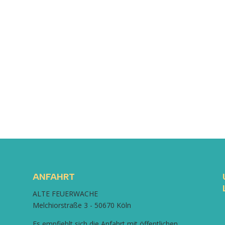
n und strapaziert den Organismus unnötig.
chtige anatomische Grundlagen und einen guten Umgang mit Muskeln u
nd keine Vorkenntnisse erforderlich
ANFAHRT
ALTE FEUERWACHE
Melchiorstraße 3 - 50670 Köln
Es empfiehlt sich die Anfahrt mit öffentlichen