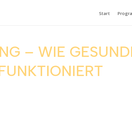
Start
Progr
NG – WIE GESUND
FUNKTIONIERT
en, warum solide Grundkenntnisse über unseren Körper und
nisse kann Bewegung schwer und ineffizient werden. Dies führt zu