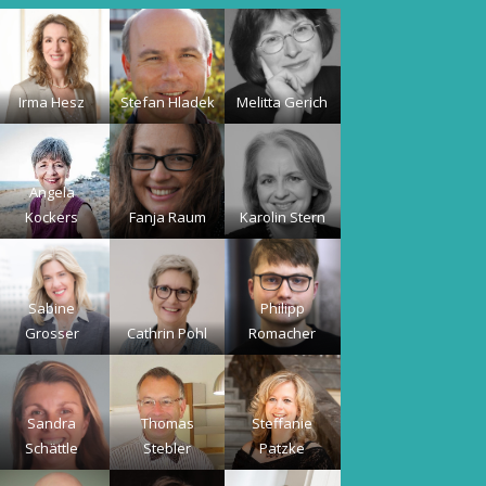
Irma Hesz
Stefan Hladek
Melitta Gerich
Angela
Kockers
Fanja Raum
Karolin Stern
Sabine
Philipp
Grosser
Cathrin Pohl
Romacher
Sandra
Thomas
Steffanie
Schättle
Stebler
Patzke