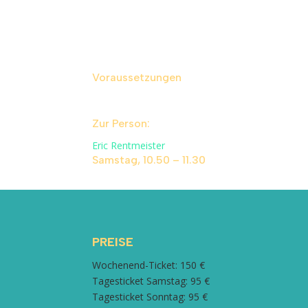
Überlastungssituationen in Muskeln und Gelenke
In Theorie und Praxis erarbeiten wir einige wi
Gelenken. Body Mapping pur!
Voraussetzungen
Alle Interessierten sind willkommen. Es si
Zur Person:
Eric Rentmeister
Samstag, 10.50 – 11.30
PREISE
Wochenend-Ticket: 150 €
Tagesticket Samstag: 95 €
Tagesticket Sonntag: 95 €