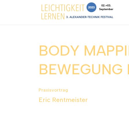
BODY MAPPI
BEWEGUNG 
Praxisvortrag
Eric Rentmeister
In diesem Vortrag werden Sie mehr dazu erfahr
Bewegungsapparat unserer Gesundheit nützen.
Durch anatomische Unkenntnis und Missverständ